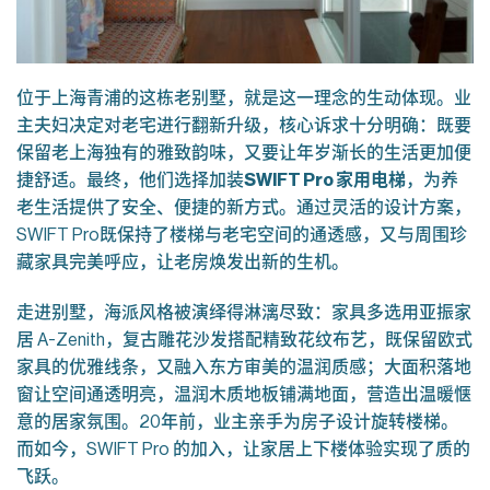
位于上海青浦的这栋老别墅，就是这一理念的生动体现。业
主夫妇决定对老宅进行翻新升级，核心诉求十分明确：既要
保留老上海独有的雅致韵味，又要让年岁渐长的生活更加便
捷舒适。最终，他们选择加装
SWIFT Pro
家用电梯
，为养
老生活提供了安全、便捷的新方式。通过灵活的设计方案，
SWIFT Pro既保持了楼梯与老宅空间的通透感，又与周围珍
藏家具完美呼应，让老房焕发出新的生机。
走进别墅，海派风格被演绎得淋漓尽致：家具多选用亚振家
居 A-Zenith，复古雕花沙发搭配精致花纹布艺，既保留欧式
家具的优雅线条，又融入东方审美的温润质感；大面积落地
窗让空间通透明亮，温润木质地板铺满地面，营造出温暖惬
意的居家氛围。20年前，业主亲手为房子设计旋转楼梯。
而如今，SWIFT Pro 的加入，让家居上下楼体验实现了质的
飞跃。