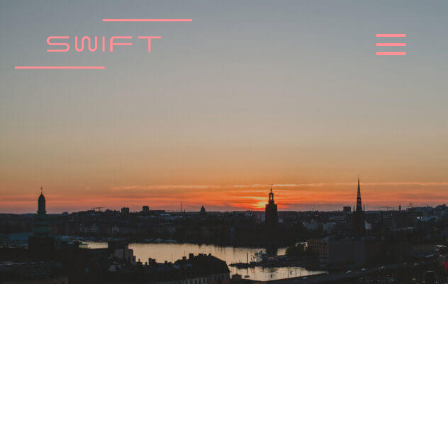
跳
到
内
容