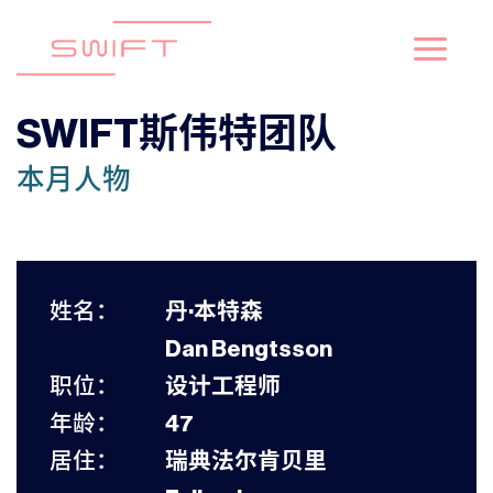
跳
到
丹·本特森 – Dan Bengtsson
内
容
SWIFT斯伟特团队
本月人物
姓名：
丹·本特森
Dan Bengtsson
职位：
设计工程师
年龄：
47
居住：
瑞典法尔肯贝里