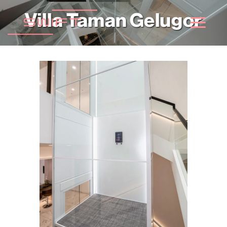
跳
Villa Taman Gelugor
到
内
容