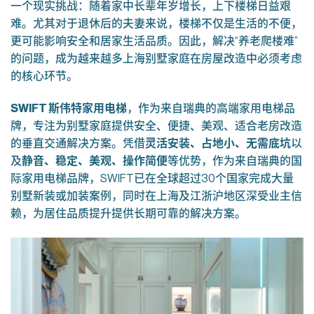
一个现实挑战：随着家中长辈年岁增长，上下楼梯日益艰
难。尤其对于退休后的夫妻来说，楼梯不仅是生活的不便，
更可能影响安全和居家生活品质。因此，解决“养老爬楼难”
的问题，成为越来越多上海别墅家庭在房屋改造中必须考虑
的核心环节。
SWIFT
斯伟特家用电梯
，作为来自瑞典的高端家用电梯品
牌，专注为别墅家庭提供安全、便捷、美观、适合老房改造
的垂直交通解决方案。凭借
灵活安装、占地小、无需底坑
以
及
静音、稳定、美观、操作简便
等优势，作为来自瑞典的国
际家用电梯品牌，SWIFT已在全球超过30个国家完成大量
别墅新装或加装案例，同时在上海及江浙沪地区深受业主信
赖，为居住品质提升提供长期可靠的解决方案。