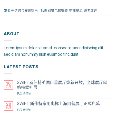
发表于
选购与安装指南
|
标签
别墅电梯安装
,
电梯安全
,
适老改造
ABOUT
Lorem ipsum dolor sit amet, consectetuer adipiscing elit,
sed diam nonummy nibh euismod tincidunt.
LATEST POSTS
SWIFT斯伟特英国自营展厅焕新开放，全球展厅网
16
7 月
络持续扩展
SWIFT
已关闭评论
斯
伟
SWIFT 斯伟特家用电梯上海自营展厅正式启幕
22
特
5 月
SWIFT
已关闭评论
英
斯