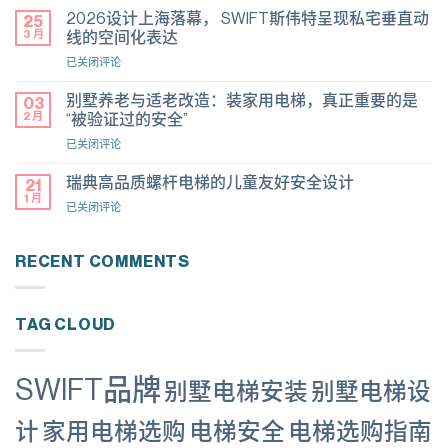
国
伟
2026设计上海落幕， SWIFT斯伟特呈现私宅垂直动
自
25
特
3 月
营
线的空间化表达
家
展
2026
已关闭评论
用
厅
设
电
焕
计
梯
别墅养老与适老改造：装家用电梯，真正重要的是
03
新
上
上
2 月
“被验证过的安全”
开
海
海
放，
别
已关闭评论
落
自
全
墅
幕，
营
球
养
SWIFT
瑞典高品质螺杆电梯的儿童友好安全设计
21
展
展
老
斯
1 月
厅
厅
瑞
已关闭评论
与
伟
正
网
典
适
特
式
络
高
老
呈
启
持
品
RECENT COMMENTS
改
现
幕
续
质
造：
私
扩
螺
装
宅
展
杆
家
垂
TAG CLOUD
电
用
直
梯
电
动
的
梯，
线
儿
SWIFT品牌
真
的
别墅电梯安装
别墅电梯设
童
正
空
友
重
间
计
家用电梯选购
电梯安全
电梯选购指南
好
要
化
安