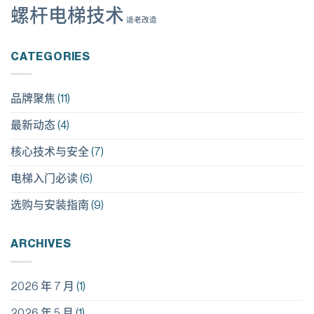
的
表
全
螺杆电梯技术
是
达
适老改造
设
“被
计
验
证
CATEGORIES
过
的
安
全”
品牌聚焦
(11)
最新动态
(4)
核心技术与安全
(7)
电梯入门必读
(6)
选购与安装指南
(9)
ARCHIVES
2026 年 7 月
(1)
2026 年 5 月
(1)