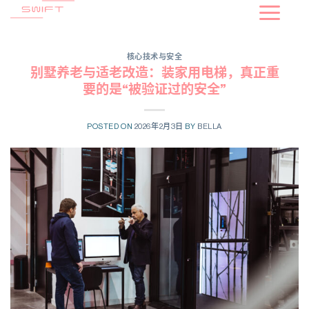
到
内
容
核心技术与安全
别墅养老与适老改造：装家用电梯，真正重
要的是“被验证过的安全”
POSTED ON
2026年2月3日
BY
BELLA