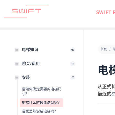
到
内
SWIFT 
容
电梯知识
首页
19
购买/费用
11
电
安装
17
从正式
我如何确定需要的电梯尺
最近的
寸？
电梯什么时候能送到家？
我家里能安装电梯吗？