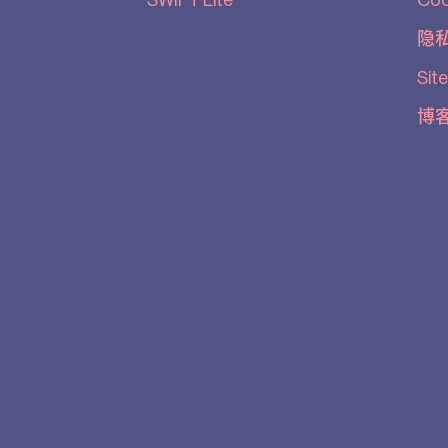
SWIFT Lite
Co
隐
Sit
博